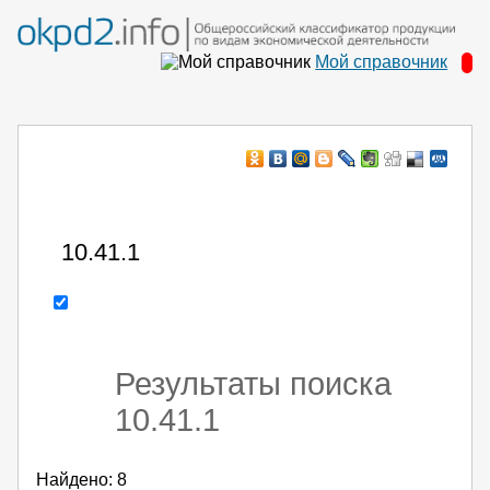
Мой справочник
Например:
монтаж ХоЛод оборуд
- поиск по коду или части кода
Результаты поиска
10.41.1
Найдено: 8