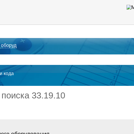
 оборуд
ти кода
 поиска 33.19.10
чего оборудования