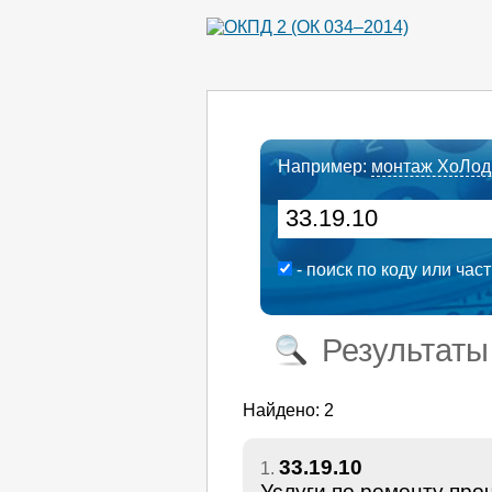
Например:
монтаж ХоЛод
- поиск по коду или час
Результаты
Найдено: 2
33.19.10
1.
Услуги по ремонту про