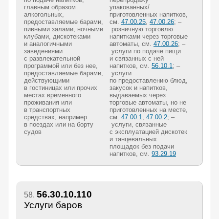
главным образом
упакованных/
алкогольных,
приготовленных напитков,
предоставляемые барами,
см.
47.00.25
,
47.00.26
; –
пивными залами, ночными
розничную торговлю
клубами, дискотеками
напитками через торговые
и аналогичными
автоматы, см.
47.00.26
; –
заведениями
услуги по подаче пищи
с развлекательной
и связанных с ней
программой или без нее,
напитков, см.
56.10.1
; –
предоставляемые барами,
услуги
действующими
по предоставлению блюд,
в гостиницах или прочих
закусок и напитков,
местах временного
выдаваемых через
проживания или
торговые автоматы, но не
в транспортных
приготовленных на месте,
средствах, например
см.
47.00.1
,
47.00.2
; –
в поездах или на борту
услуги, связанные
судов
с эксплуатацией дискотек
и танцевальных
площадок без подачи
напитков, см.
93.29.19
56.30.10.110
58.
Услуги баров