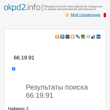
Мой справочник
Например:
монтаж ХоЛод оборуд
- поиск по коду или части кода
Результаты поиска
66.19.91
Найдено: 2