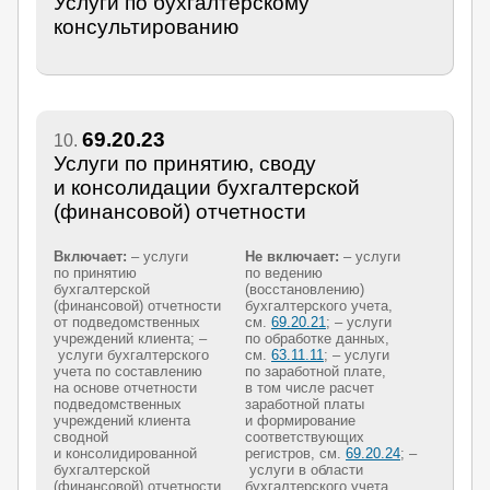
Услуги по бухгалтерскому
консультированию
69.20.23
10.
Услуги по принятию, своду
и консолидации бухгалтерской
(финансовой) отчетности
Включает:
– услуги
Не включает:
– услуги
по принятию
по ведению
бухгалтерской
(восстановлению)
(финансовой) отчетности
бухгалтерского учета,
от подведомственных
см.
69.20.21
; – услуги
учреждений клиента; –
по обработке данных,
услуги бухгалтерского
см.
63.11.11
; – услуги
учета по составлению
по заработной плате,
на основе отчетности
в том числе расчет
подведомственных
заработной платы
учреждений клиента
и формирование
сводной
соответствующих
и консолидированной
регистров, см.
69.20.24
; –
бухгалтерской
услуги в области
(финансовой) отчетности
бухгалтерского учета,