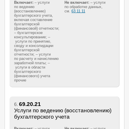
Включает:
– услуги
Не включает:
– услуги
по ведению
по обработке данных,
(восстановлению)
см.
63.11.11
бухгалтерского учета,
включая составление
бухгалтерской
(финансовой) отчетности;
– бухгалтерское
консультирование; –
услуги по принятию,
своду и консолидации
бухгалтерской
отчетности; – услуги
по расчету и начислению
заработной платы; –
услуги в области
бухгалтерского
(финансового) учета
прочие
69.20.21
6.
Услуги по ведению (восстановлению)
бухгалтерского учета
Включает:
– услуги
Не включает:
– услуги