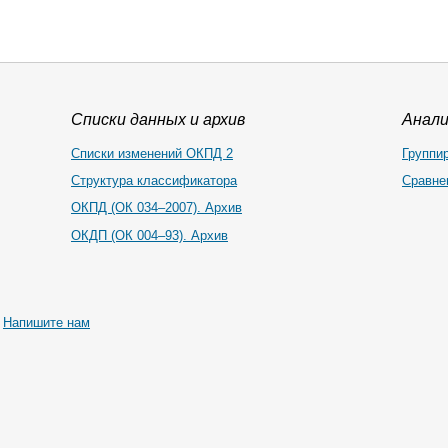
Списки данных и архив
Анал
Списки изменений ОКПД 2
Группи
Структура классификатора
Сравне
ОКПД (ОК 034–2007). Архив
ОКДП (ОК 004–93). Архив
|
Напишите нам