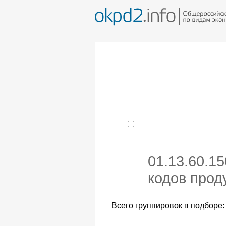
Например:
монтаж хоЛод
- поиск по коду или час
01.13.60.1
кодов прод
Всего группировок в подборе: