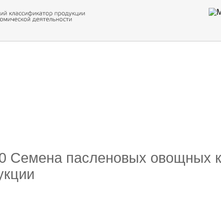
 обор
ти кода
50 Семена пасленовых овощных к
укции