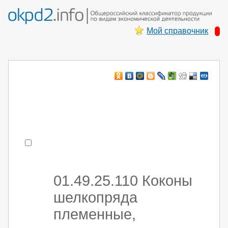
Мой справочник
Например:
монтаж ХоЛод оборуд
- поиск по коду или части кода
01.49.25.110 Коконы
шелкопряда
племенные,