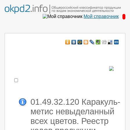
Мой справочник
Например:
монтаж хоЛод обор
- поиск по коду или части кода
01.49.32.120 Каракуль-
метис невыделанный
всех цветов. Реестр