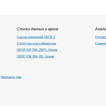
Списки данных и архив
Анал
Списки изменений ОКПД 2
Группи
Структура классификатора
Сравне
ОКПД (ОК 034–2007). Архив
ОКДП (ОК 004–93). Архив
|
Напишите нам