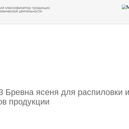
 обор
ти кода
13 Бревна ясеня для распиловки и
ов продукции