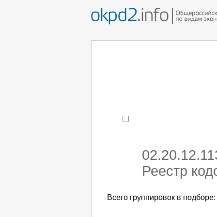
Например:
монтаж хоЛод
- поиск по коду или час
02.20.12.1
Реестр код
Всего группировок в подборе: