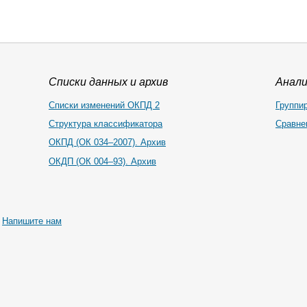
Списки данных и архив
Анал
Списки изменений ОКПД 2
Группи
Структура классификатора
Сравне
ОКПД (ОК 034–2007). Архив
ОКДП (ОК 004–93). Архив
|
Напишите нам