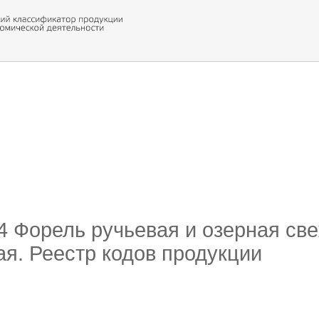
 обор
ти кода
14 Форель ручьевая и озерная св
я. Реестр кодов продукции