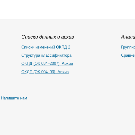
Списки данных и архив
Анал
Списки изменений ОКПД 2
Группи
Структура классификатора
Сравне
ОКПД (ОК 034–2007). Архив
ОКДП (ОК 004–93). Архив
|
Напишите нам