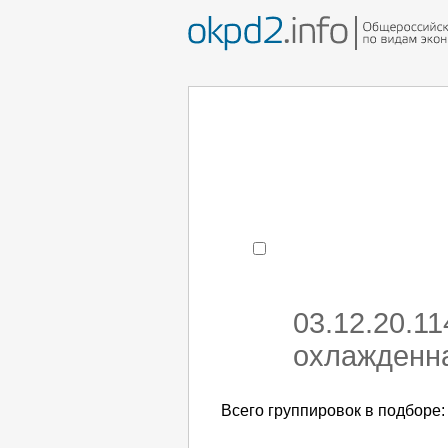
Например:
монтаж хоЛод
- поиск по коду или час
03.12.20.1
охлажденна
Всего группировок в подборе: