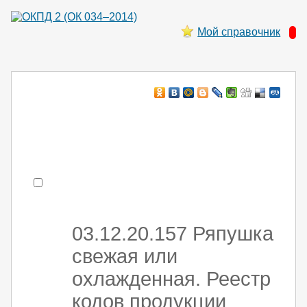
Мой справочник
Например:
монтаж хоЛод обор
- поиск по коду или части кода
03.12.20.157 Ряпушка
свежая или
охлажденная. Реестр
кодов продукции