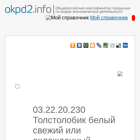
Мой справочник
Например:
монтаж хоЛод обор
- поиск по коду или части кода
03.22.20.230
Толстолобик белый
свежий или