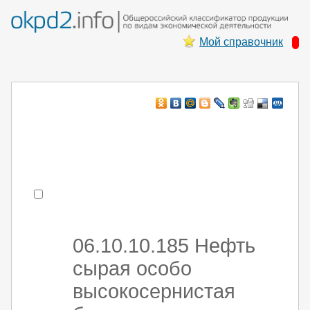
Мой справочник
Например:
монтаж ХоЛод оборуд
- поиск по коду или части кода
06.10.10.185 Нефть
сырая особо
высокосернистая