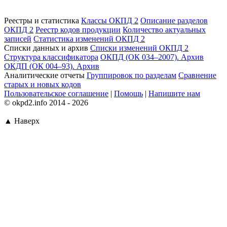
Реестры и статистика
Классы ОКПД 2
Описание разделов
ОКПД 2
Реестр кодов продукции
Количество актуальных
записей
Статистика изменений ОКПД 2
Списки данных и архив
Списки изменений ОКПД 2
Структура классификатора
ОКПД (ОК 034–2007). Архив
ОКДП (ОК 004–93). Архив
Аналитические отчеты
Группировок по разделам
Сравнение
старых и новых кодов
Пользовательское соглашение
|
Помощь
|
Напишите нам
© okpd2.info 2014 - 2026
▲ Наверх