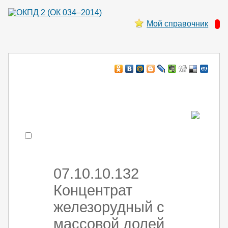
Мой справочник
Например:
монтаж ХоЛод оборуд
- поиск по коду или части кода
07.10.10.132
Концентрат
железорудный с
массовой долей