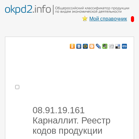
Мой справочник
Например:
монтаж ХоЛод оборуд
- поиск по коду или части кода
08.91.19.161
Карналлит. Реестр
кодов продукции