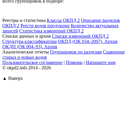
Всего группировок в подборе:
Реестры и статистика
Классы ОКПД 2
Описание разделов
ОКПД 2
Реестр кодов продукции
Количество актуальных
записей
Статистика изменений ОКПД 2
Списки данных и архив
Списки изменений ОКПД 2
Структура классификатора
ОКПД (ОК 034–2007). Архив
ОКДП (ОК 004–93). Архив
Аналитические отчеты
Группировок по разделам
Сравнение
старых и новых кодов
Пользовательское соглашение
|
Помощь
|
Напишите нам
© okpd2.info 2014 - 2026
▲ Наверх