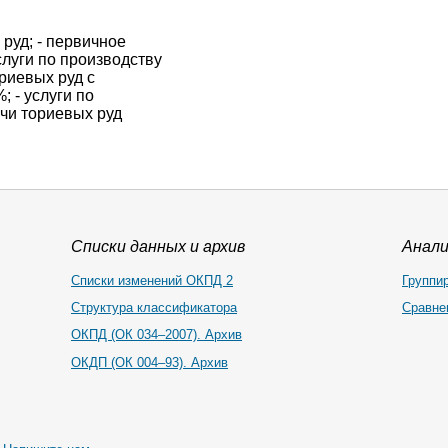
руд; - первичное
слуги по производству
риевых руд с
 - услуги по
чи ториевых руд
Списки данных и архив
Анал
Списки изменений ОКПД 2
Группи
Структура классификатора
Сравне
ОКПД (ОК 034–2007). Архив
ОКДП (ОК 004–93). Архив