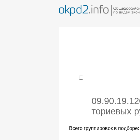
Например:
монтаж ХоЛод
- поиск по коду или час
09.90.19.1
ториевых р
Всего группировок в подборе: