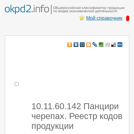
Мой справочник
Например:
монтаж ХоЛод оборуд
- поиск по коду или части кода
10.11.60.142 Панцири
черепах. Реестр кодов
продукции