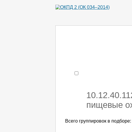
Например:
монтаж хоЛод
- поиск по коду или час
10.12.40.1
пищевые ох
Всего группировок в подборе: