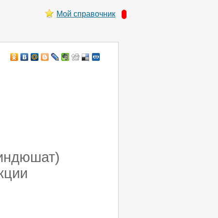
Мой справочник
 индюшат)
кции