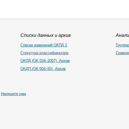
Списки данных и архив
Анал
Списки изменений ОКПД 2
Группи
Структура классификатора
Сравне
ОКПД (ОК 034–2007). Архив
ОКДП (ОК 004–93). Архив
|
Напишите нам