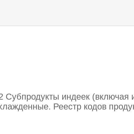
 обор
ти кода
12 Субпродукты индеек (включая
лажденные. Реестр кодов проду