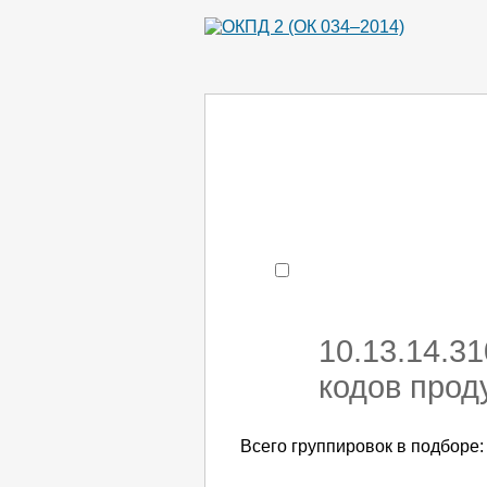
Например:
монтаж ХоЛод
- поиск по коду или час
10.13.14.3
кодов прод
Всего группировок в подборе: