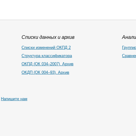
Списки данных и архив
Анал
Списки изменений ОКПД 2
Группи
Структура классификатора
Сравне
ОКПД (ОК 034–2007). Архив
ОКДП (ОК 004–93). Архив
|
Напишите нам