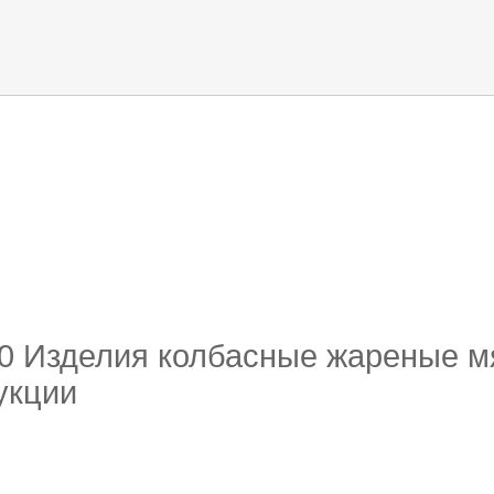
 оборуд
ти кода
10 Изделия колбасные жареные м
укции