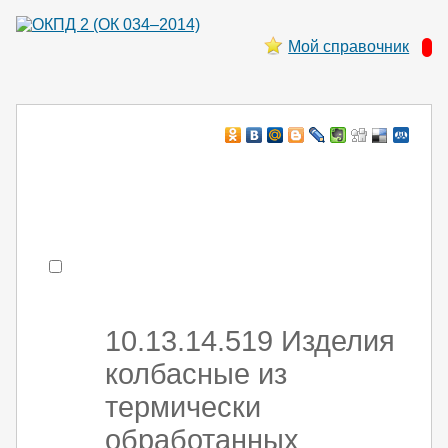
Мой справочник
Например:
монтаж хоЛод обор
- поиск по коду или части кода
10.13.14.519 Изделия
колбасные из
термически
обработанных