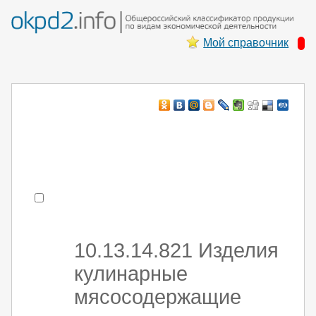
Мой справочник
Например:
монтаж ХоЛод оборуд
- поиск по коду или части кода
10.13.14.821 Изделия
кулинарные
мясосодержащие