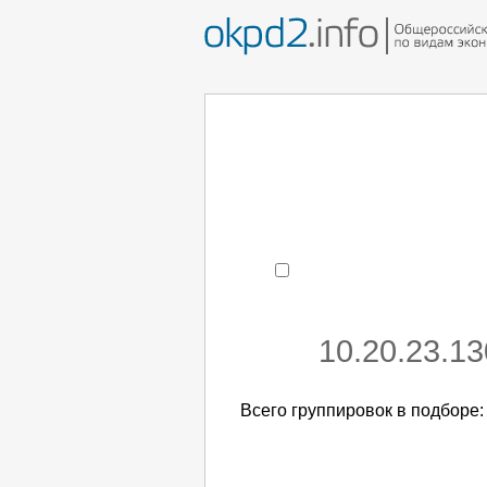
Например:
монтаж ХоЛод
- поиск по коду или час
10.20.23.1
Всего группировок в подборе: