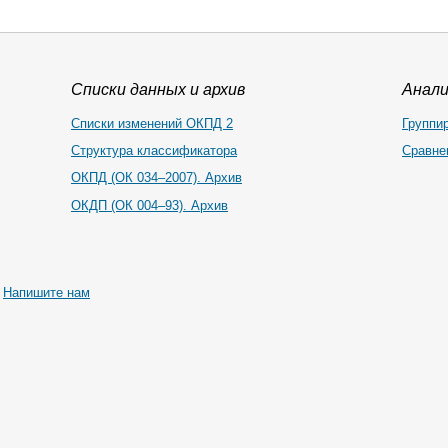
Списки данных и архив
Анал
Списки изменений ОКПД 2
Группи
Структура классификатора
Сравне
ОКПД (ОК 034–2007). Архив
ОКДП (ОК 004–93). Архив
|
Напишите нам