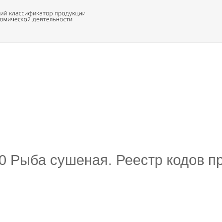
 оборуд
ти кода
30 Рыба сушеная. Реестр кодов п