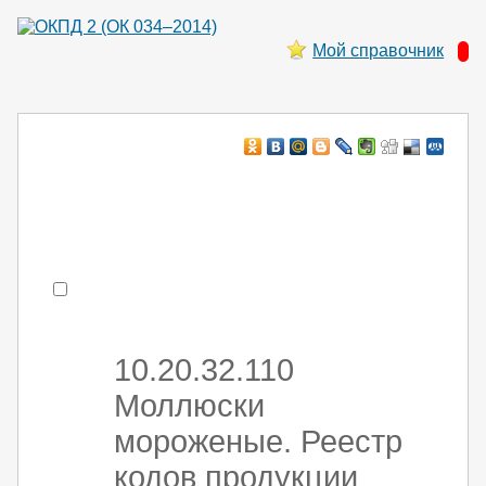
Мой справочник
Например:
монтаж хоЛод обор
- поиск по коду или части кода
10.20.32.110
Моллюски
мороженые. Реестр
кодов продукции