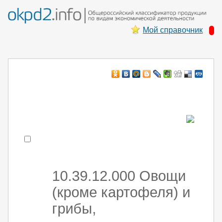
Мой справочник
Например:
монтаж ХоЛод оборуд
- поиск по коду или части кода
10.39.12.000 Овощи
(кроме картофеля) и
грибы,