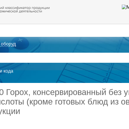
 оборуд
ти кода
00 Горох, консервированный без у
ислоты (кроме готовых блюд из о
укции