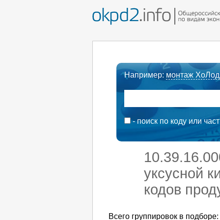
Например:
монтаж ХоЛод
- поиск по коду или час
10.39.16.0
уксусной к
кодов прод
Всего группировок в подборе: