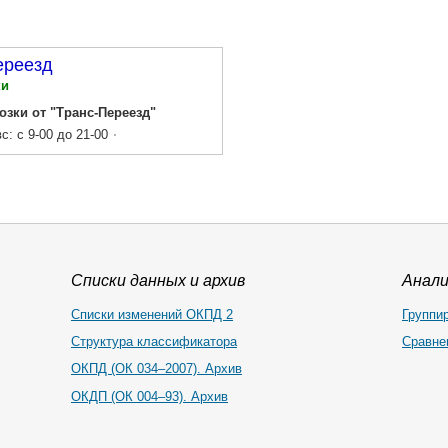
ереезд
ки
озки от "Транс-Переезд"
вс: с 9-00 до 21-00
Списки данных и архив
Анал
Списки изменений ОКПД 2
Группи
Структура классификатора
Сравне
ОКПД (ОК 034–2007). Архив
ОКДП (ОК 004–93). Архив