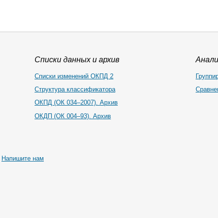
Списки данных и архив
Анал
Списки изменений ОКПД 2
Группи
Структура классификатора
Сравне
ОКПД (ОК 034–2007). Архив
ОКДП (ОК 004–93). Архив
|
Напишите нам