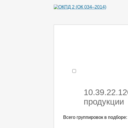
Например:
монтаж хоЛод
- поиск по коду или час
10.39.22.1
продукции
Всего группировок в подборе: