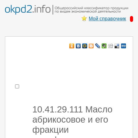
Мой справочник
Например:
монтаж ХоЛод оборуд
- поиск по коду или части кода
10.41.29.111 Масло
абрикосовое и его
фракции