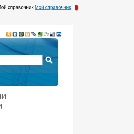
Мой справочник
ии
и