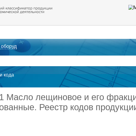
 оборуд
ти кода
31 Масло лещиновое и его фракц
ванные. Реестр кодов продукци