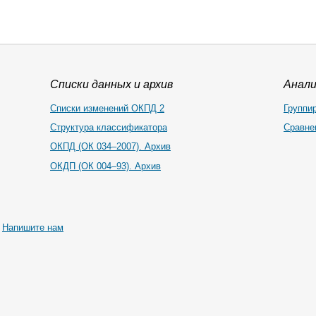
Списки данных и архив
Анал
Списки изменений ОКПД 2
Группи
Структура классификатора
Сравне
ОКПД (ОК 034–2007). Архив
ОКДП (ОК 004–93). Архив
|
Напишите нам