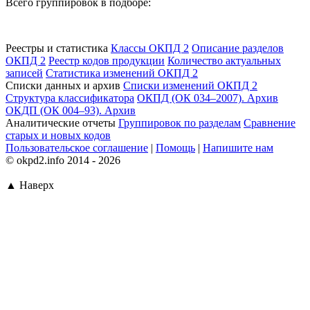
Всего группировок в подборе:
Реестры и статистика
Классы ОКПД 2
Описание разделов
ОКПД 2
Реестр кодов продукции
Количество актуальных
записей
Статистика изменений ОКПД 2
Списки данных и архив
Списки изменений ОКПД 2
Структура классификатора
ОКПД (ОК 034–2007). Архив
ОКДП (ОК 004–93). Архив
Аналитические отчеты
Группировок по разделам
Сравнение
старых и новых кодов
Пользовательское соглашение
|
Помощь
|
Напишите нам
© okpd2.info 2014 - 2026
▲ Наверх