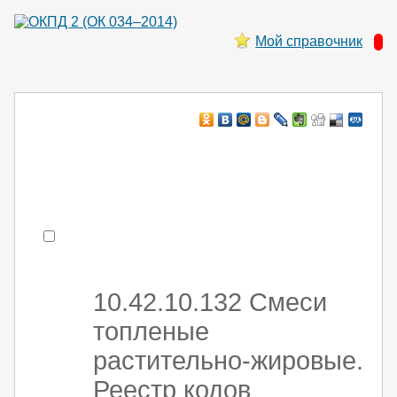
Мой справочник
Например:
монтаж ХоЛод оборуд
- поиск по коду или части кода
10.42.10.132 Смеси
топленые
растительно-жировые.
Реестр кодов