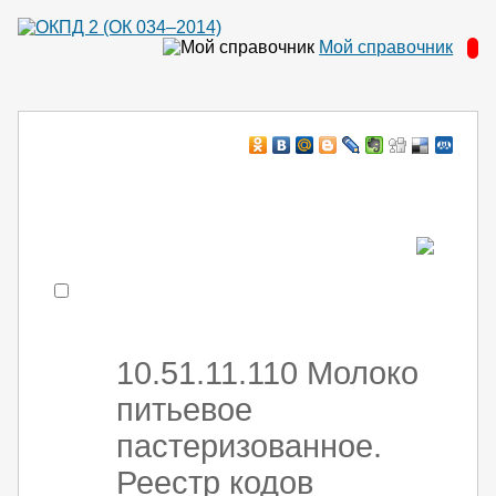
Мой справочник
Например:
монтаж ХоЛод оборуд
- поиск по коду или части кода
10.51.11.110 Молоко
питьевое
пастеризованное.
Реестр кодов