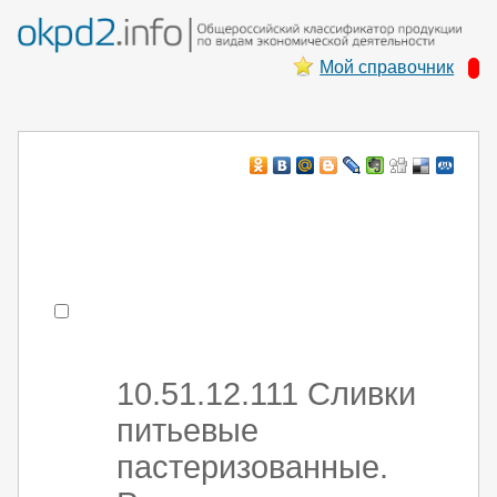
Мой справочник
Например:
монтаж ХоЛод оборуд
- поиск по коду или части кода
10.51.12.111 Сливки
питьевые
пастеризованные.