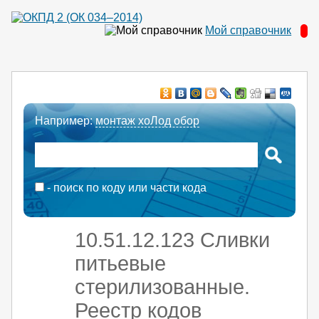
Мой справочник
Например:
монтаж хоЛод обор
- поиск по коду или части кода
10.51.12.123 Сливки
питьевые
стерилизованные.
Реестр кодов