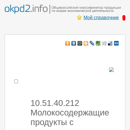
Мой справочник
Например:
монтаж хоЛод обор
- поиск по коду или части кода
10.51.40.212
Молокосодержащие
продукты с