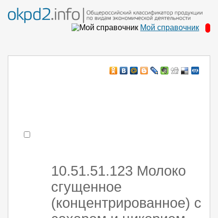
Мой справочник
Например:
монтаж хоЛод обор
- поиск по коду или части кода
10.51.51.123 Молоко
сгущенное
(концентрированное) с