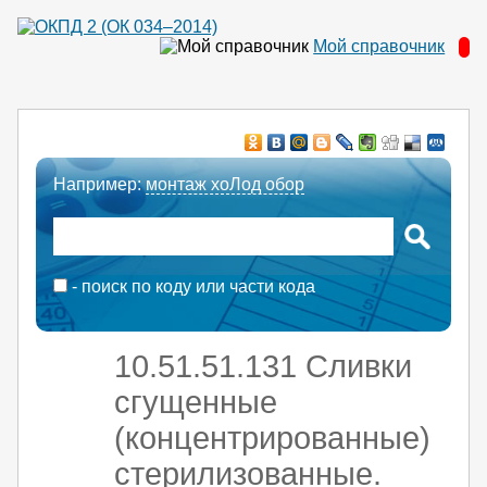
Мой справочник
Например:
монтаж хоЛод обор
- поиск по коду или части кода
10.51.51.131 Сливки
сгущенные
(концентрированные)
стерилизованные.