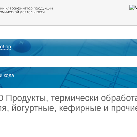
 обор
ти кода
10 Продукты, термически обрабо
я, йогуртные, кефирные и прочие