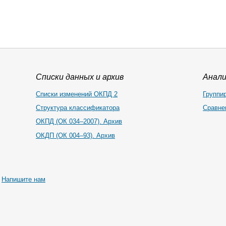
Списки данных и архив
Анал
Списки изменений ОКПД 2
Группи
Структура классификатора
Сравне
ОКПД (ОК 034–2007). Архив
ОКДП (ОК 004–93). Архив
|
Напишите нам