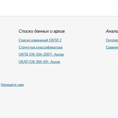
Списки данных и архив
Анал
Списки изменений ОКПД 2
Группи
Структура классификатора
Сравне
ОКПД (ОК 034–2007). Архив
ОКДП (ОК 004–93). Архив
|
Напишите нам