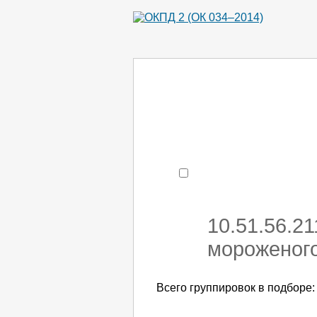
Например:
монтаж ХоЛод
- поиск по коду или час
10.51.56.2
мороженого
Всего группировок в подборе: