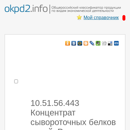
Мой справочник
Например:
монтаж ХоЛод оборуд
- поиск по коду или части кода
10.51.56.443
Концентрат
сывороточных белков