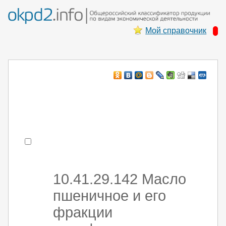
Мой справочник
Например:
монтаж хоЛод обор
- поиск по коду или части кода
10.41.29.142 Масло
пшеничное и его
фракции