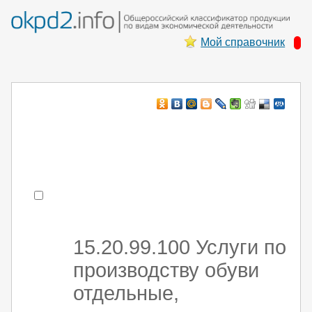
Мой справочник
Например:
монтаж хоЛод обор
- поиск по коду или части кода
15.20.99.100 Услуги по
производству обуви
отдельные,