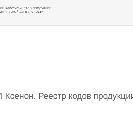
 обор
ти кода
34 Ксенон. Реестр кодов продукци