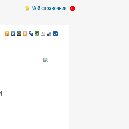
Мой справочник
0
и