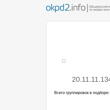
Например:
монтаж хоЛод
- поиск по коду или час
20.11.11.1
Всего группировок в подборе: