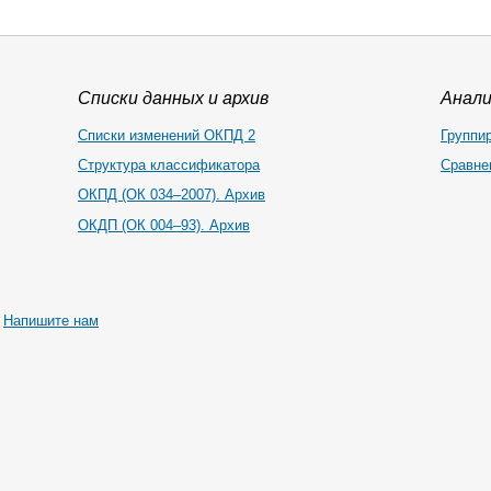
Списки данных и архив
Анал
Списки изменений ОКПД 2
Группи
Структура классификатора
Сравне
ОКПД (ОК 034–2007). Архив
ОКДП (ОК 004–93). Архив
|
Напишите нам