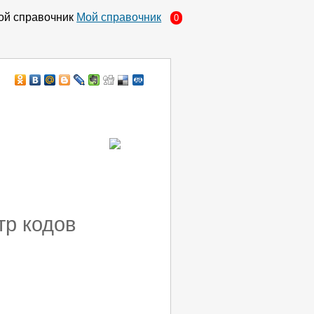
Мой справочник
0
тр кодов