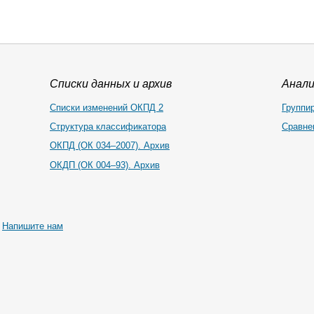
Списки данных и архив
Анал
Списки изменений ОКПД 2
Группи
Структура классификатора
Сравне
ОКПД (ОК 034–2007). Архив
ОКДП (ОК 004–93). Архив
|
Напишите нам