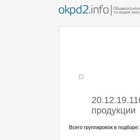
Например:
монтаж хоЛод
- поиск по коду или час
20.12.19.1
продукции
Всего группировок в подборе: