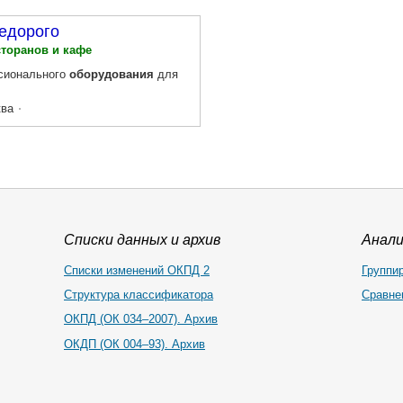
едорого
сторанов и кафе
сионального
оборудования
для
ва
Списки данных и архив
Анал
Списки изменений ОКПД 2
Группи
Структура классификатора
Сравне
ОКПД (ОК 034–2007). Архив
ОКДП (ОК 004–93). Архив