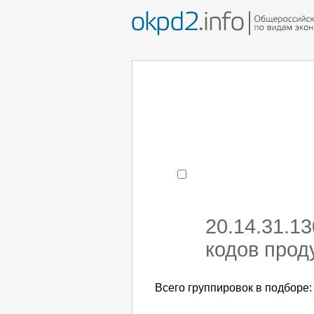
Например:
монтаж хоЛод
- поиск по коду или час
20.14.31.1
кодов прод
Всего группировок в подборе: