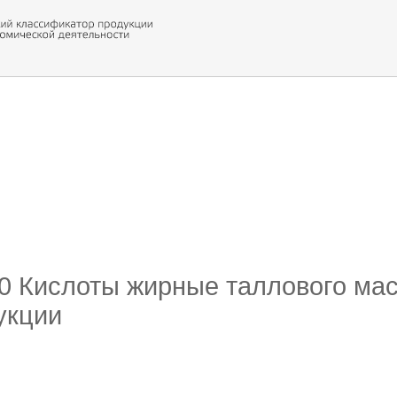
 обор
ти кода
30 Кислоты жирные таллового мас
укции