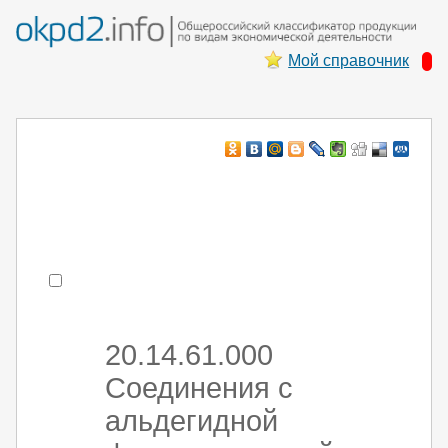
Мой справочник
Например:
монтаж ХоЛод оборуд
- поиск по коду или части кода
20.14.61.000
Соединения с
альдегидной