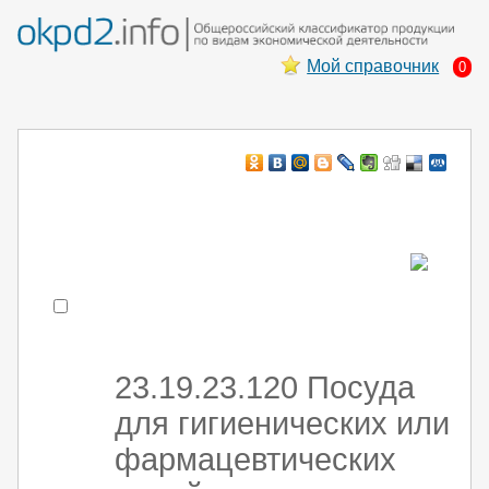
Мой справочник
0
Например:
монтаж хоЛод обор
- поиск по коду или части кода
23.19.23.120 Посуда
для гигиенических или
фармацевтических