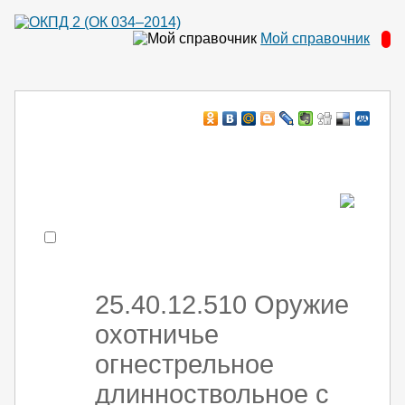
Мой справочник
Например:
монтаж ХоЛод оборуд
- поиск по коду или части кода
25.40.12.510 Оружие
охотничье
огнестрельное
длинноствольное с